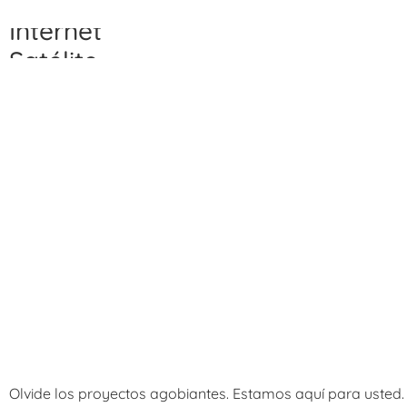
Satélite
Transmitimos su contenido vía
Fibra óptica
Internet
Olvide los proyectos agobiantes. Estamos aquí para usted.