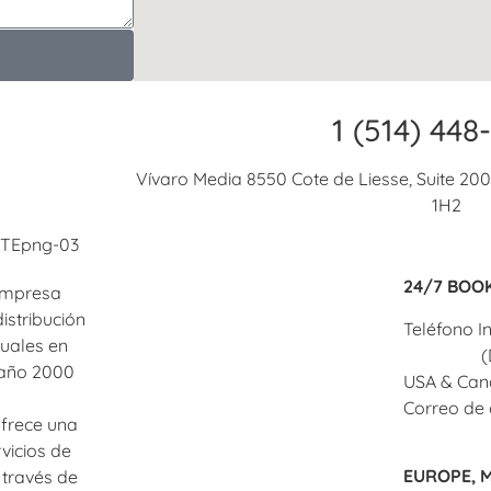
1 (514) 448
Vívaro Media 8550 Cote de Liesse, Suite 2
1H2
Head Office
24/7 BOO
empresa
VÍVARO MEDIA Inc.
distribución
Teléfono I
suales en
8550 Côte de Liesse, suite 200
448-2295
(
l año 2000
USA & Can
St-Laurent, Quebec
Correo de 
frece una
nmc@alde
H4T 1H2 Canada
vicios de
EUROPE, M
International Calls:
+1 (514) 461-
 través de