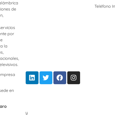
4136
inalámbrica
Teléfono I
ciones de
461-4136
USA & Canada: +1 (514) 344-5439
n,
Fax: +1 (514) 344-5439
ervicios
General inquires:
ente por
contact@aldea.tv
de
a la
Sales:
globalsales@aldea.tv
s,
acionales,
levisivos.
 empresa
 sede en
varo
aro.com/Media
y