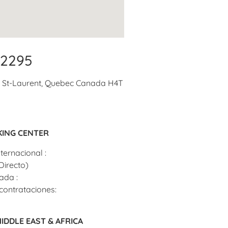
-2295
00 St-Laurent, Quebec Canada H4T
KING CENTER
nternacional :
+1 (514)
Directo)
ada :
+1 (866) 274-8731
contrataciones:
a.tv
IDDLE EAST & AFRICA