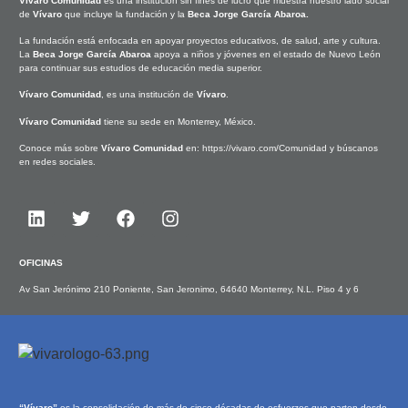
Vívaro Comunidad
es una institución sin fines de lucro que muestra nuestro lado social
de
Vívaro
que incluye la fundación y la
Beca Jorge García Abaroa
.
La fundación está enfocada en apoyar proyectos educativos, de salud, arte y cultura.
La
Beca Jorge García Abaroa
apoya a niños y jóvenes en el estado de Nuevo León
para continuar sus estudios de educación media superior.
Vívaro Comunidad
, es una institución de
Vívaro
.
Vívaro Comunidad
tiene su sede en Monterrey, México.
Conoce más sobre
Vívaro Comunidad
en:
https://vivaro.com/Comunidad
y búscanos
en redes sociales.
OFICINAS
Av San Jerónimo 210 Poniente, San Jeronimo, 64640 Monterrey, N.L. Piso 4 y 6
“Vívaro”
es la consolidación de más de cinco décadas de esfuerzos que parten desde