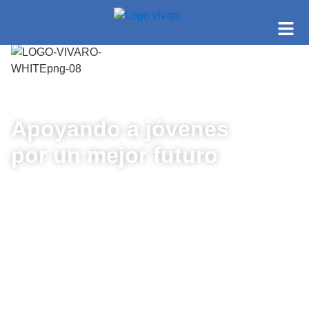
Apoyando a jóvenes
por un mejor futuro