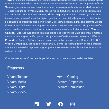
la innovación tecnológica hasta servicios de telecomunicaciones. Lo componen
Vívaro
Telecom,
empresa de telecomunicaciones con transporte de alta capacidad, servicios
TI y ciberseguridad;
Vívaro Media,
(antes Aldea Solutions) soluciones de distribución
de contenidos audiovisuales en vivo;
Vívaro Digital
(antes Aldea México) soluciones
innovadoras de transformación digital, gestión documental y de procesos, distribución
de contenidos audiovisuales por Internet y de comunicación digital corporativa;
Vívaro
Video
(antes TVTel) es una empresa que ofrece servicios de producción y transmisión
audiovisual en deportes, noticias y programas televisivos en Latinoamérica.
Vívaro
Gaming,
(Liga Ace Esports) la liga más grande de esports de Latinoamérica, empresa
dedicada a la organización, producción y transmisión de eventos de
e
sports
;
Vívaro
Properties
, (antes FAISA y Gusma) empresas de bienes raíces en México y EE. UU.;
Vívaro Comunidad
, centrada en apoyar a su gente, su comunidad y en las personas
que más lo necesitan aportando gran parte a los jóvenes a través de la educación, la
cultura y el arte.
Conoce más sobre Vívaro en:
https://vivaro.com
y búscanos en redes sociales.
Empresas
Vívaro Telecom
Vívaro Gaming
Vívaro Media
Vívaro Properties
Vívaro Digital
Vívaro Comunidad
Vívaro Video