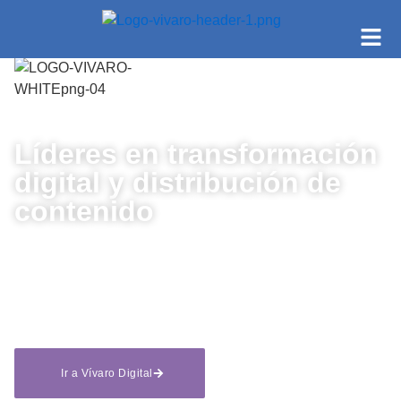
Líderes en transformación
digital y distribución de
contenido
Soluciones integrales
escalables
y a la medida.
Ir a Vívaro Digital