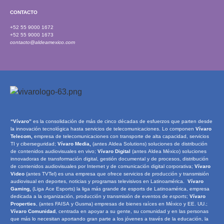
CONTACTO
+52 55 9000 1672
+52 55 9000 1673
contacto@aldeamexico.com
“Vívaro”
es la consolidación de más de cinco décadas de esfuerzos que parten desde
la innovación tecnológica hasta servicios de telecomunicaciones. Lo componen
Vívaro
Telecom,
empresa de telecomunicaciones con transporte de alta capacidad, servicios
TI y ciberseguridad;
Vívaro Media,
(antes Aldea Solutions) soluciones de distribución
de contenidos audiovisuales en vivo;
Vívaro Digital
(antes Aldea México) soluciones
innovadoras de transformación digital, gestión documental y de procesos, distribución
de contenidos audiovisuales por Internet y de comunicación digital corporativa;
Vívaro
Video
(antes TVTel) es una empresa que ofrece servicios de producción y transmisión
audiovisual en deportes, noticias y programas televisivos en Latinoamérica.
Vívaro
Gaming,
(Liga Ace Esports) la liga más grande de esports de Latinoamérica, empresa
dedicada a la organización, producción y transmisión de eventos de
e
sports
;
Vívaro
Properties
, (antes FAISA y Gusma) empresas de bienes raíces en México y EE. UU.;
Vívaro Comunidad
, centrada en apoyar a su gente, su comunidad y en las personas
que más lo necesitan aportando gran parte a los jóvenes a través de la educación, la