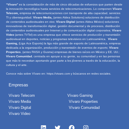
“Vívaro”
es la consolidación de más de cinco décadas de esfuerzos que parten desde
la innovación tecnológica hasta servicios de telecomunicaciones. Lo componen
Vívaro
Telecom,
empresa de telecomunicaciones con transporte de alta capacidad, servicios
TI y ciberseguridad;
Vívaro Media,
(antes Aldea Solutions) soluciones de distribución
de contenidos audiovisuales en vivo;
Vívaro Digital
(antes Aldea México) soluciones
innovadoras de transformación digital, gestión documental y de procesos, distribución
de contenidos audiovisuales por Internet y de comunicación digital corporativa;
Vívaro
Video
(antes TVTel) es una empresa que ofrece servicios de producción y transmisión
audiovisual en deportes, noticias y programas televisivos en Latinoamérica.
Vívaro
Gaming,
(Liga Ace Esports) la liga más grande de esports de Latinoamérica, empresa
dedicada a la organización, producción y transmisión de eventos de
e
sports
;
Vívaro
Properties
, (antes FAISA y Gusma) empresas de bienes raíces en México y EE. UU.;
Vívaro Comunidad
, centrada en apoyar a su gente, su comunidad y en las personas
que más lo necesitan aportando gran parte a los jóvenes a través de la educación, la
cultura y el arte.
Conoce más sobre Vívaro en:
https://vivaro.com
y búscanos en redes sociales.
Empresas
Vívaro Telecom
Vívaro Gaming
Vívaro Media
Vívaro Properties
Vívaro Digital
Vívaro Comunidad
Vívaro Video