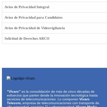
Aviso de Privacidad Integral
Aviso de Privacidad para Candidatos
Aviso de Privacidad de Videovigilancia
Solicitud de Derechos ARCO
“Vívaro”
es la consolidación de más de cinco décadas de
esfuerzos que parten desde la innovación tecnológica hasta
servicios de telecomunicaciones. Lo componen
Vívaro
Telecom,
empresa de telecomunicaciones con transporte de
alta capacidad, servicios TI y ciberseguridad;
Vívaro Media,