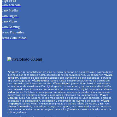
ívaro Telecom
ívaro Media
ívaro Digital
ívaro Video
ívaro Gaming
Vívaro Properties
Vívaro Comunidad
“Vívaro”
es la consolidación de más de cinco décadas de esfuerzos que parten desde
la innovación tecnológica hasta servicios de telecomunicaciones. Lo componen
Vívaro
Telecom,
empresa de telecomunicaciones con transporte de alta capacidad, servicios
TI y ciberseguridad;
Vívaro Media,
(antes Aldea Solutions) soluciones de distribución
de contenidos audiovisuales en vivo;
Vívaro Digital
(antes Aldea México) soluciones
innovadoras de transformación digital, gestión documental y de procesos, distribución
de contenidos audiovisuales por Internet y de comunicación digital corporativa;
Vívaro
Video
(antes TVTel) es una empresa que ofrece servicios de producción y transmisión
audiovisual en deportes, noticias y programas televisivos en Latinoamérica.
Vívaro
Gaming,
(Liga Ace Esports) la liga más grande de esports de Latinoamérica, empresa
dedicada a la organización, producción y transmisión de eventos de
e
sports
;
Vívaro
Properties
, (antes FAISA y Gusma) empresas de bienes raíces en México y EE. UU.;
Vívaro Comunidad
, centrada en apoyar a su gente, su comunidad y en las personas
que más lo necesitan aportando gran parte a los jóvenes a través de la educación, la
cultura y el arte.