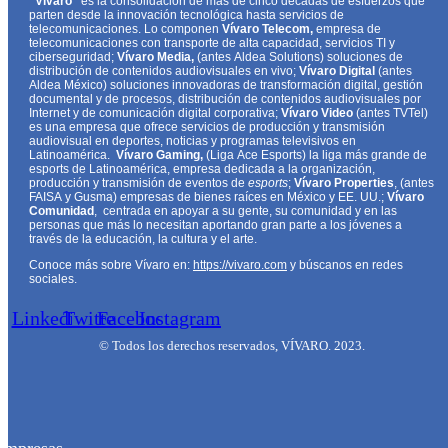
“Vívaro”
es la consolidación de más de cinco décadas de esfuerzos que
parten desde la innovación tecnológica hasta servicios de
telecomunicaciones. Lo componen
Vívaro Telecom,
empresa de
telecomunicaciones con transporte de alta capacidad, servicios TI y
ciberseguridad;
Vívaro Media,
(antes Aldea Solutions) soluciones de
distribución de contenidos audiovisuales en vivo;
Vívaro Digital
(antes
Aldea México) soluciones innovadoras de transformación digital, gestión
documental y de procesos, distribución de contenidos audiovisuales por
Internet y de comunicación digital corporativa;
Vívaro Video
(antes TVTel)
es una empresa que ofrece servicios de producción y transmisión
audiovisual en deportes, noticias y programas televisivos en
Latinoamérica.
Vívaro Gaming,
(Liga Ace Esports) la liga más grande de
esports de Latinoamérica, empresa dedicada a la organización,
producción y transmisión de eventos de
e
sports
;
Vívaro Properties
, (antes
FAISA y Gusma) empresas de bienes raíces en México y EE. UU.;
Vívaro
Comunidad
, centrada en apoyar a su gente, su comunidad y en las
personas que más lo necesitan aportando gran parte a los jóvenes a
través de la educación, la cultura y el arte.
Conoce más sobre Vívaro en:
https://vivaro.com
y búscanos en redes
sociales.
Linkedin
Twitter
Facebook
Instagram
© Todos los derechos reservados, VÍVARO. 2023.
Empresas