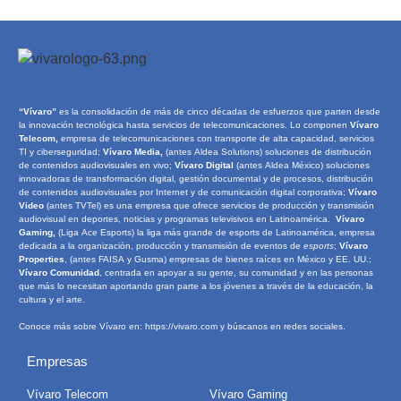
“Vívaro”
es la consolidación de más de cinco décadas de esfuerzos que parten desde
la innovación tecnológica hasta servicios de telecomunicaciones. Lo componen
Vívaro
Telecom,
empresa de telecomunicaciones con transporte de alta capacidad, servicios
TI y ciberseguridad;
Vívaro Media,
(antes Aldea Solutions) soluciones de distribución
de contenidos audiovisuales en vivo;
Vívaro Digital
(antes Aldea México) soluciones
innovadoras de transformación digital, gestión documental y de procesos, distribución
de contenidos audiovisuales por Internet y de comunicación digital corporativa;
Vívaro
Video
(antes TVTel) es una empresa que ofrece servicios de producción y transmisión
audiovisual en deportes, noticias y programas televisivos en Latinoamérica.
Vívaro
Gaming,
(Liga Ace Esports) la liga más grande de esports de Latinoamérica, empresa
dedicada a la organización, producción y transmisión de eventos de
e
sports
;
Vívaro
Properties
, (antes FAISA y Gusma) empresas de bienes raíces en México y EE. UU.;
Vívaro Comunidad
, centrada en apoyar a su gente, su comunidad y en las personas
que más lo necesitan aportando gran parte a los jóvenes a través de la educación, la
cultura y el arte.
Conoce más sobre Vívaro en:
https://vivaro.com
y búscanos en redes sociales.
Empresas
Vívaro Telecom
Vívaro Gaming