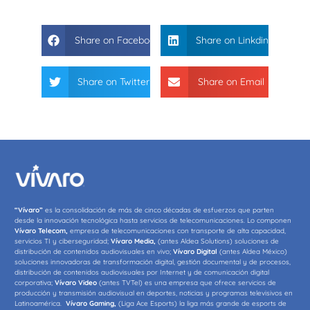
Share on Facebook
Share on Linkdin
Share on Twitter
Share on Email
“Vívaro”
es la consolidación de más de cinco décadas de esfuerzos que parten
desde la innovación tecnológica hasta servicios de telecomunicaciones. Lo componen
Vívaro Telecom,
empresa de telecomunicaciones con transporte de alta capacidad,
servicios TI y ciberseguridad;
Vívaro Media,
(antes Aldea Solutions) soluciones de
distribución de contenidos audiovisuales en vivo;
Vívaro Digital
(antes Aldea México)
soluciones innovadoras de transformación digital, gestión documental y de procesos,
distribución de contenidos audiovisuales por Internet y de comunicación digital
corporativa;
Vívaro Video
(antes TVTel) es una empresa que ofrece servicios de
producción y transmisión audiovisual en deportes, noticias y programas televisivos en
Latinoamérica.
Vívaro Gaming,
(Liga Ace Esports) la liga más grande de esports de