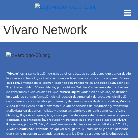
Vívaro Network
“Vívaro”
es la consolidación de más de cinco décadas de esfuerzos que parten desde
la innovación tecnológica hasta servicios de telecomunicaciones. Lo componen
Vívaro
Telecom,
empresa de telecomunicaciones con transporte de alta capacidad, servicios
TI y ciberseguridad;
Vívaro Media,
(antes Aldea Solutions) soluciones de distribución
de contenidos audiovisuales en vivo;
Vívaro Digital
(antes Aldea México) soluciones
innovadoras de transformación digital, gestión documental y de procesos, distribución
de contenidos audiovisuales por Internet y de comunicación digital corporativa;
Vívaro
Video
(antes TVTel) es una empresa que ofrece servicios de producción y transmisión
audiovisual en deportes, noticias y programas televisivos en Latinoamérica.
Vívaro
Gaming,
(Liga Ace Esports) la liga más grande de esports de Latinoamérica, empresa
dedicada a la organización, producción y transmisión de eventos de
e
sports
;
Vívaro
Properties
, (antes FAISA y Gusma) empresas de bienes raíces en México y EE. UU.;
Vívaro Comunidad
, centrada en apoyar a su gente, su comunidad y en las personas
que más lo necesitan aportando gran parte a los jóvenes a través de la educación, la