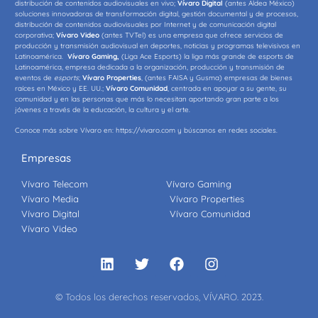
distribución de contenidos audiovisuales en vivo;
Vívaro Digital
(antes Aldea México)
soluciones innovadoras de transformación digital, gestión documental y de procesos,
distribución de contenidos audiovisuales por Internet y de comunicación digital
corporativa;
Vívaro Video
(antes TVTel) es una empresa que ofrece servicios de
producción y transmisión audiovisual en deportes, noticias y programas televisivos en
Latinoamérica.
Vívaro Gaming,
(Liga Ace Esports) la liga más grande de esports de
Latinoamérica, empresa dedicada a la organización, producción y transmisión de
eventos de
e
sports
;
Vívaro Properties
, (antes FAISA y Gusma) empresas de bienes
raíces en México y EE. UU.;
Vívaro Comunidad
, centrada en apoyar a su gente, su
comunidad y en las personas que más lo necesitan aportando gran parte a los
jóvenes a través de la educación, la cultura y el arte.
Conoce más sobre Vívaro en:
https://vivaro.com
y búscanos en redes sociales.
Empresas
Vívaro Telecom
Vívaro Gaming
Vívaro Media
Vívaro Properties
Vívaro Digital
Vívaro Comunidad
Vívaro Video
© Todos los derechos reservados, VÍVARO. 2023.