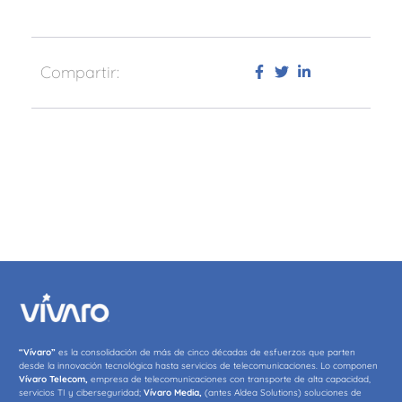
Compartir:
“Vívaro”
es la consolidación de más de cinco décadas de esfuerzos que parten
desde la innovación tecnológica hasta servicios de telecomunicaciones. Lo componen
Vívaro Telecom,
empresa de telecomunicaciones con transporte de alta capacidad,
servicios TI y ciberseguridad;
Vívaro Media,
(antes Aldea Solutions) soluciones de