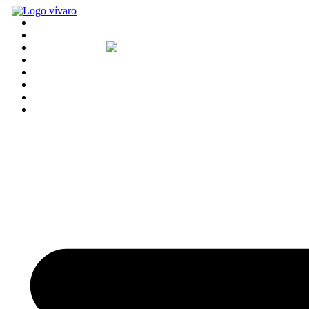
Skip to content
Home
Vívaro Telecom & TI
Vívaro Media
Vívaro Digital
Vívaro Vídeo
Vívaro Gamming
Vívaro Properties
Vívaro Comunidad