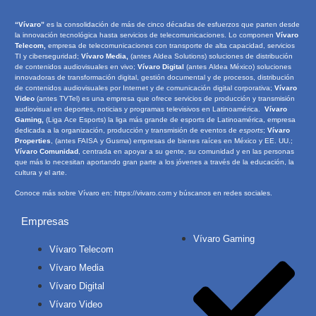
“Vívaro”
es la consolidación de más de cinco décadas de esfuerzos que parten desde
la innovación tecnológica hasta servicios de telecomunicaciones. Lo componen
Vívaro
Telecom,
empresa de telecomunicaciones con transporte de alta capacidad, servicios
TI y ciberseguridad;
Vívaro Media,
(antes Aldea Solutions) soluciones de distribución
de contenidos audiovisuales en vivo;
Vívaro Digital
(antes Aldea México) soluciones
innovadoras de transformación digital, gestión documental y de procesos, distribución
de contenidos audiovisuales por Internet y de comunicación digital corporativa;
Vívaro
Video
(antes TVTel) es una empresa que ofrece servicios de producción y transmisión
audiovisual en deportes, noticias y programas televisivos en Latinoamérica.
Vívaro
Gaming,
(Liga Ace Esports) la liga más grande de esports de Latinoamérica, empresa
dedicada a la organización, producción y transmisión de eventos de
e
sports
;
Vívaro
Properties
, (antes FAISA y Gusma) empresas de bienes raíces en México y EE. UU.;
Vívaro Comunidad
, centrada en apoyar a su gente, su comunidad y en las personas
que más lo necesitan aportando gran parte a los jóvenes a través de la educación, la
cultura y el arte.
Conoce más sobre Vívaro en:
https://vivaro.com
y búscanos en redes sociales.
Empresas
Vívaro Gaming
Vívaro Telecom
Vívaro Media
Vívaro Digital
Vívaro Video