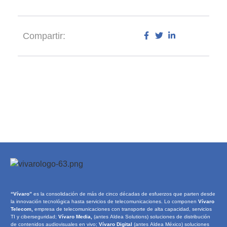
Compartir:
“Vívaro”
es la consolidación de más de cinco décadas de esfuerzos que parten desde
la innovación tecnológica hasta servicios de telecomunicaciones. Lo componen
Vívaro
Telecom,
empresa de telecomunicaciones con transporte de alta capacidad, servicios
TI y ciberseguridad;
Vívaro Media,
(antes Aldea Solutions) soluciones de distribución
de contenidos audiovisuales en vivo;
Vívaro Digital
(antes Aldea México) soluciones