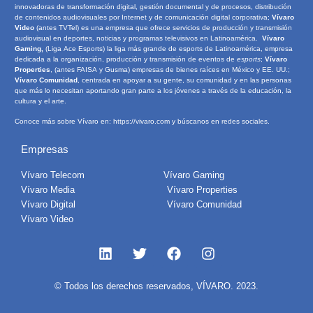
innovadoras de transformación digital, gestión documental y de procesos, distribución
de contenidos audiovisuales por Internet y de comunicación digital corporativa;
Vívaro
Video
(antes TVTel) es una empresa que ofrece servicios de producción y transmisión
audiovisual en deportes, noticias y programas televisivos en Latinoamérica.
Vívaro
Gaming,
(Liga Ace Esports) la liga más grande de esports de Latinoamérica, empresa
dedicada a la organización, producción y transmisión de eventos de
e
sports
;
Vívaro
Properties
, (antes FAISA y Gusma) empresas de bienes raíces en México y EE. UU.;
Vívaro Comunidad
, centrada en apoyar a su gente, su comunidad y en las personas
que más lo necesitan aportando gran parte a los jóvenes a través de la educación, la
cultura y el arte.
Conoce más sobre Vívaro en:
https://vivaro.com
y búscanos en redes sociales.
Empresas
Vívaro Telecom
Vívaro Gaming
Vívaro Media
Vívaro Properties
Vívaro Digital
Vívaro Comunidad
Vívaro Video
© Todos los derechos reservados, VÍVARO. 2023.