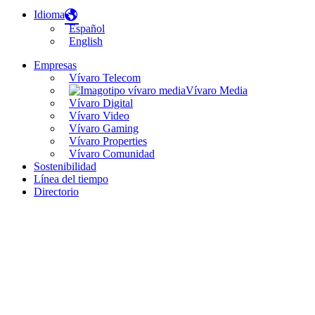
Idioma
Español
English
Empresas
Vívaro Telecom
Vívaro Media
Vívaro Digital
Vívaro Video
Vívaro Gaming
Vívaro Properties
Vívaro Comunidad
Sostenibilidad
Línea del tiempo
Directorio